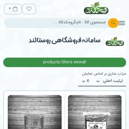
روستالند
لیست مورد علاقه
سبد خرید
سامانه فروشگاهی روستالند
products.filters.viewall
مرتب سازی بر اساس
نمایش