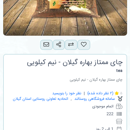
اشتراک گذاری
افزودن به لیست مقایسه
پیشنهاد به دوست
چای ممتاز بهاره گیلان - نیم کیلویی
tea
چای ممتاز بهاره گیلان - نیم کیلویی
2
۵
(
۲
نظر داده شده)
نظر خود را بنویسید
سامانه فروشگاهی روستالند
اتحادیه تعاونی روستایی استان گیلان
اتمام موجودی
222
1 الی 2 روز