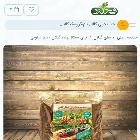
روستالند
لیست مورد علاقه
سبد خرید
صفحه اصلی
چای گیلان
چای ممتاز بهاره گیلان - نیم کیلویی