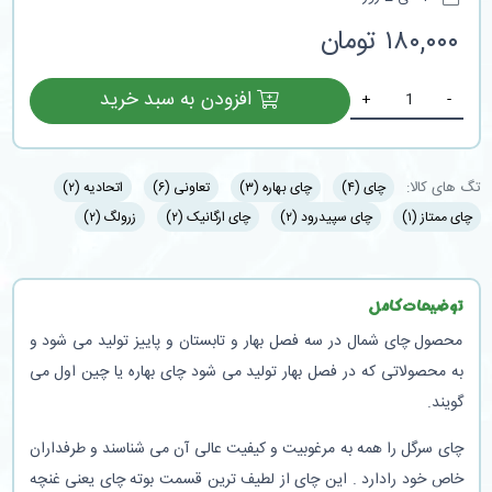
۱۸۰,۰۰۰ تومان
افزودن به سبد خرید
+
-
تگ های کالا:
چای
(۴)
چای بهاره
(۳)
تعاونی
(۶)
اتحادیه
(۲)
چای ممتاز
(۱)
چای سپیدرود
(۲)
چای ارگانیک
(۲)
زرولگ
(۲)
توضیحات کامل
محصول چای شمال در سه فصل بهار و تابستان و پاییز تولید می شود و
به محصولاتی که در فصل بهار تولید می شود چای بهاره یا چین اول می
گویند.
چای سرگل را همه به مرغوبیت و کیفیت عالی آن می شناسند و طرفداران
خاص خود رادارد . این چای از لطیف ترین قسمت بوته چای یعنی غنچه