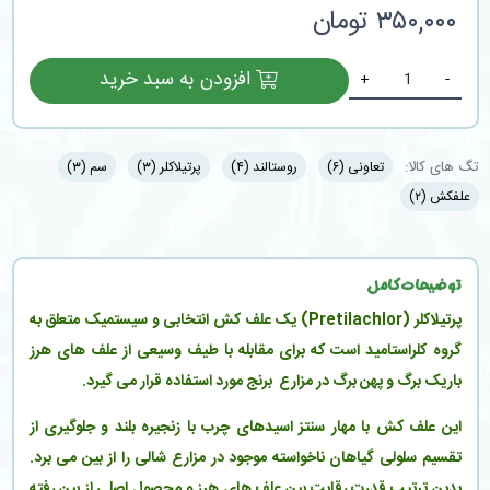
۳۵۰,۰۰۰ تومان
افزودن به سبد خرید
+
-
تگ های کالا:
تعاونی
(۶)
روستالند
(۴)
پرتیلاکلر
(۳)
سم
(۳)
علفکش
(۲)
توضیحات کامل
پرتیلاکلر (Pretilachlor) یک علف کش انتخابی و سیستمیک متعلق به
گروه کلراستامید است که برای مقابله با طیف وسیعی از علف های هرز
باریک برگ و پهن برگ در مزارع برنج مورد استفاده قرار می گیرد.
این علف کش با مهار سنتز اسیدهای چرب با زنجیره بلند و جلوگیری از
تقسیم سلولی گیاهان ناخواسته موجود در مزارع شالی را از بین می برد.
بدین ترتیب قدرت رقابت بین علف های هرز و محصول اصلی از بین رفته