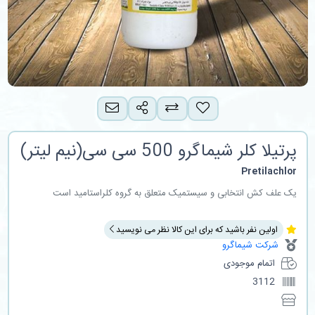
اشتراک گذاری
افزودن به لیست مقایسه
پیشنهاد به دوست
پرتیلا کلر شیماگرو 500 سی سی(نیم لیتر)
Pretilachlor
یک علف کش انتخابی و سیستمیک متعلق به گروه کلراستامید است
اولین نفر باشید که برای این کالا نظر می نویسید
شرکت شیماگرو
اتمام موجودی
3112