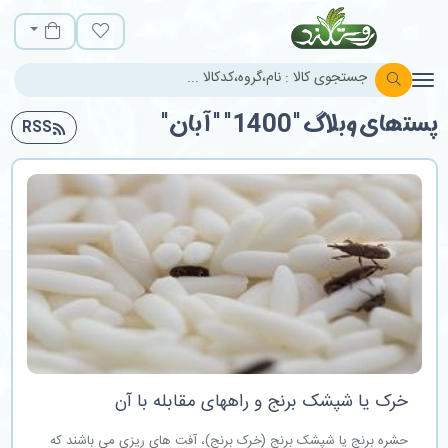
روستالند
لیست مورد علاقه
سبد خرید
پست‎های وبلاگ "1400" "آبان"
RSS
خرک یا شپشک برنج و راههای مقابله با آن
حشره برنج یا شپشک برنج (خرک برنج)، آفت های ریزی می باشند که